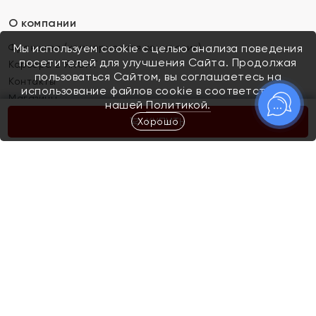
О компании
Франшиза (коммерческая концессия)
Мы используем cookie с целью анализа поведения
посетителей для улучшения Сайта. Продолжая
Карьера в ЯХОНТ
пользоваться Сайтом, вы соглашаетесь на
Контакты
использование файлов cookie в соответствии с
Магазины
нашей
Политикой.
Хорошо
КУПИТЬ
Покупателям
Как определить размер украшения
Киров
Акции
Магазины
Скупка и обмен золота
Отзывы
Электронный подарочный сертификат
Помолвка и свадьба
Правила пользования Электронным
Каталог
подарочным сертификатом «Яхонт»
Новинки
Доставка и оплата
Акции
Скупка и обмен золота