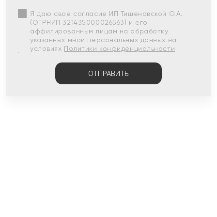
Я даю свое согласие ИП Тишеновской О.А.
(ОГРНИП 321435000026563) и его
аффилированным лицам на обработку
указанных мной персональных данных на
условиях
Политики конфиденциальности
ОТПРАВИТЬ