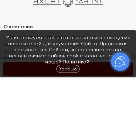
О компании
Франшиза (коммерческая концессия)
Мы используем cookie с целью анализа поведения
посетителей для улучшения Сайта. Продолжая
Карьера в ЯХОНТ
пользоваться Сайтом, вы соглашаетесь на
Контакты
использование файлов cookie в соответствии с
Магазины
нашей
Политикой.
Хорошо
КУПИТЬ
Покупателям
Как определить размер украшения
Киров
Акции
Магазины
Скупка и обмен золота
Отзывы
Электронный подарочный сертификат
Помолвка и свадьба
Правила пользования Электронным
Каталог
подарочным сертификатом «Яхонт»
Новинки