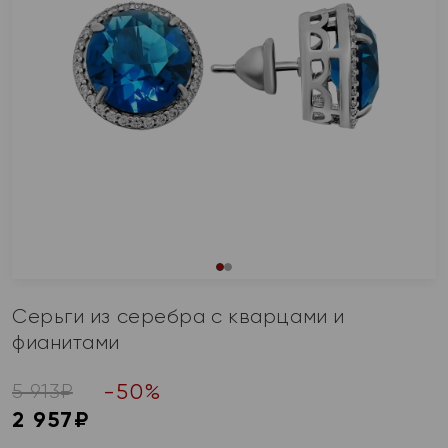
Серьги из серебра с кварцами и
фианитами
-
50
%
5 913
₽
2 957
₽