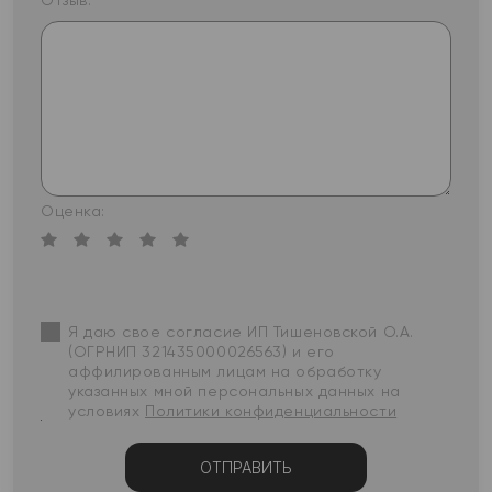
Отзыв:
Оценка:
Я даю свое согласие ИП Тишеновской О.А.
(ОГРНИП 321435000026563) и его
аффилированным лицам на обработку
указанных мной персональных данных на
условиях
Политики конфиденциальности
ОТПРАВИТЬ