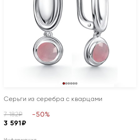
Серьги из серебра с кварцами
-
50
%
7 182
₽
3 591
₽
Информация