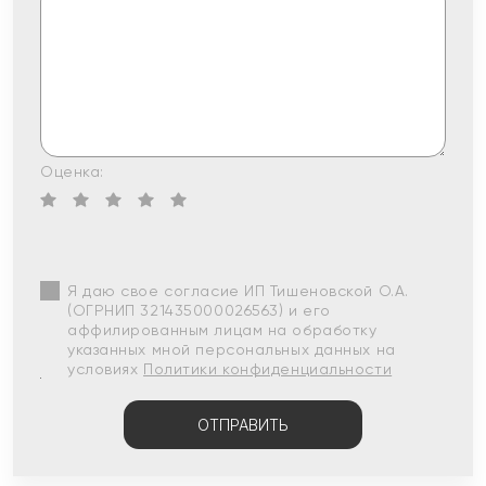
Оценка:
Я даю свое согласие ИП Тишеновской О.А.
(ОГРНИП 321435000026563) и его
аффилированным лицам на обработку
указанных мной персональных данных на
условиях
Политики конфиденциальности
ОТПРАВИТЬ