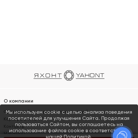
О компании
Франшиза (коммерческая концессия)
Мы используем cookie с целью анализа поведения
посетителей для улучшения Сайта. Продолжая
Карьера в ЯХОНТ
пользоваться Сайтом, вы соглашаетесь на
Контакты
использование файлов cookie в соответствии с
Магазины
нашей
Политикой.