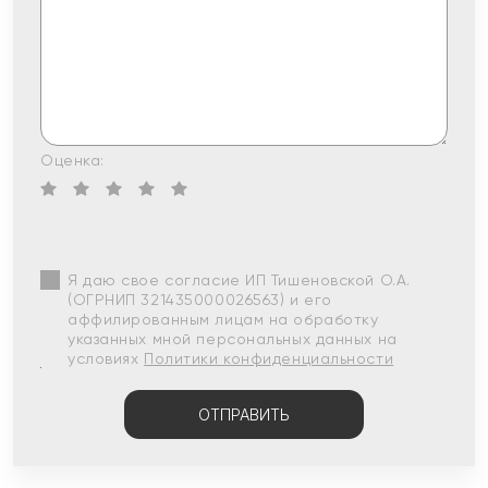
Оценка:
Я даю свое согласие ИП Тишеновской О.А.
(ОГРНИП 321435000026563) и его
аффилированным лицам на обработку
указанных мной персональных данных на
условиях
Политики конфиденциальности
ОТПРАВИТЬ