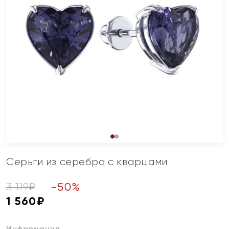
Серьги из серебра с кварцами
-
50
%
3 119
₽
1 560
₽
Информация