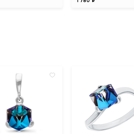
₽
1 780 ₽