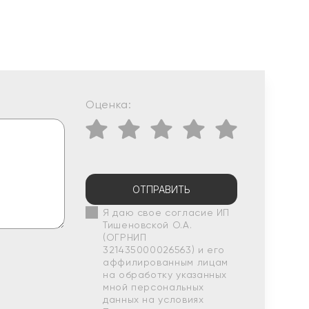
Оценка:
ОТПРАВИТЬ
Я даю свое согласие ИП
Тишеновской О.А.
(ОГРНИП
321435000026563) и его
аффилированным лицам
на обработку указанных
мной персональных
данных на условиях