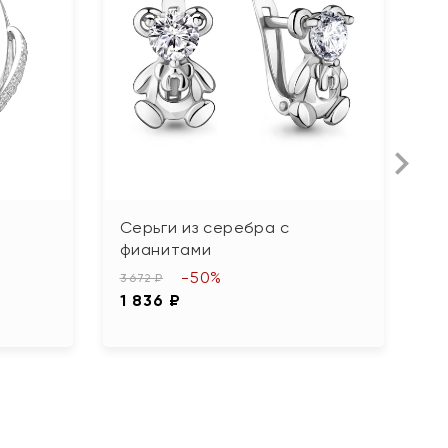
Серьги из серебра с
С
фианитами
с
-50%
3 672 ₽
7 
1 836 ₽
3