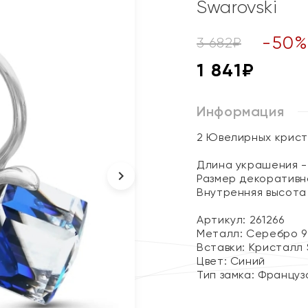
Swarovski
-
50
3 682
₽
1 841
₽
Информация
2 Ювелирных крис
Длина украшения - 
Размер декоративно
Внутренняя высота 
Артикул: 261266
Металл:
Серебро 9
Вставки:
Кристалл 
Цвет:
Синий
Тип замка:
Француз