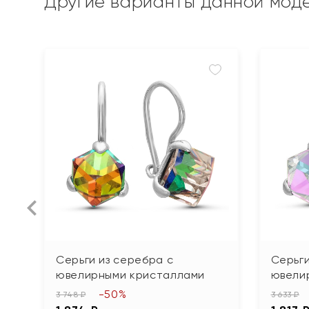
Другие варианты данной мод
Серьги из серебра с
Серьги
ювелирными кристаллами
ювели
-50%
3 748 ₽
3 633 ₽