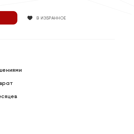
В ИЗБРАННОЕ
шениями
зврат
есяцев