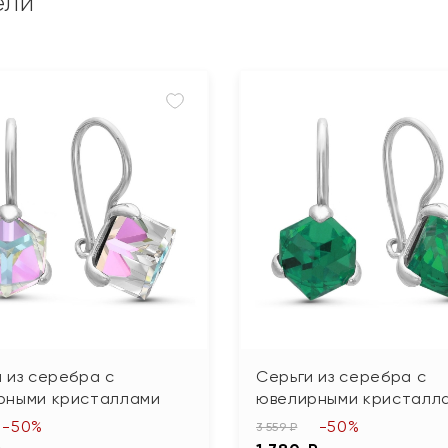
ели
 из серебра с
Серьги из серебра с
рными кристаллами
ювелирными кристалл
-50%
-50%
3 559 ₽