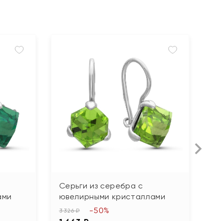
Серьги из серебра с
С
ами
ювелирными кристаллами
ю
-50%
3 326 ₽
2 