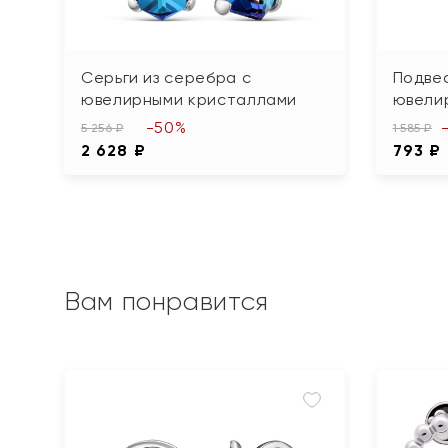
Серьги из серебра с
Подвес
ювелирными кристаллами
ювели
-50%
5 256 ₽
1 585 ₽
2 628 ₽
793 ₽
Вам понравится