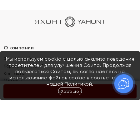
О компании
Франшиза (коммерческая концессия)
Мы используем cookie с целью анализа поведения
посетителей для улучшения Сайта. Продолжая
Карьера в ЯХОНТ
пользоваться Сайтом, вы соглашаетесь на
Контакты
использование файлов cookie в соответствии с
Магазины
нашей
Политикой.
Хорошо
КУПИТЬ
Покупателям
Как определить размер украшения
Киров
Акции
Магазины
Скупка и обмен золота
Отзывы
Электронный подарочный сертификат
Помолвка и свадьба