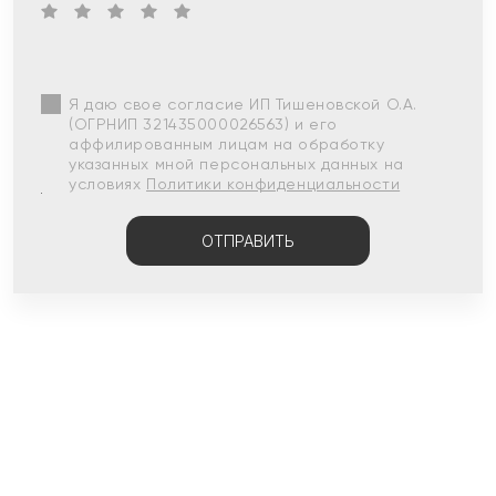
Я даю свое согласие ИП Тишеновской О.А.
(ОГРНИП 321435000026563) и его
аффилированным лицам на обработку
указанных мной персональных данных на
условиях
Политики конфиденциальности
ОТПРАВИТЬ