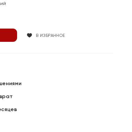
кий
В ИЗБРАННОЕ
шениями
зврат
есяцев