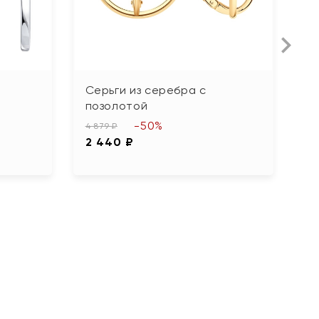
Серьги из серебра с
С
позолотой
6 
-50%
3
4 879 ₽
2 440 ₽