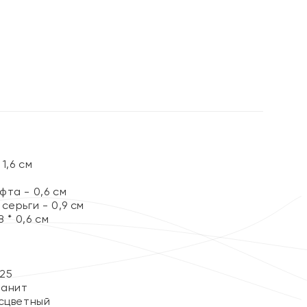
%
ы
1,6 см
та - 0,6 см
серьги - 0,9 см
 * 0,6 см
25
ианит
сцветный