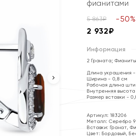
фианитами
-
50
5 863
₽
2 932
₽
Информация
2 Граната; Фианит
Длина украшения - 
Ширина - 0,8 см
Рабочая длина штиф
Внутренняя высота 
Размер вставки - 0,8
Артикул: 183206
Металл:
Серебро 9
Вставки:
Гранат, Ф
Цвет:
Бордовый, Бе