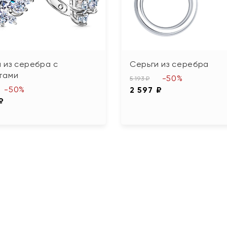
 из серебра с
Серьги из серебра
тами
-50%
5 193 ₽
-50%
2 597 ₽
₽