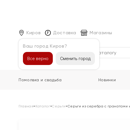
Киров
Доставка
Магазины
Ваш город Киров?
Каталог
Все верно
Сменить город
Помолвка и свадьба
Новинки
Главная
»
Каталог
»
Серьги
»
Серьги из серебра с гранатами 