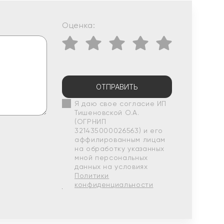
Оценка:
ОТПРАВИТЬ
Я даю свое согласие ИП
Тишеновской О.А.
(ОГРНИП
321435000026563) и его
аффилированным лицам
на обработку указанных
мной персональных
данных на условиях
Политики
конфиденциальности