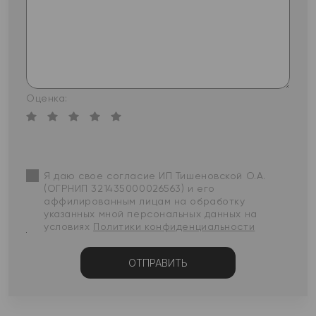
Оценка:
Я даю свое согласие ИП Тишеновской О.А.
(ОГРНИП 321435000026563) и его
аффилированным лицам на обработку
указанных мной персональных данных на
условиях
Политики конфиденциальности
ОТПРАВИТЬ