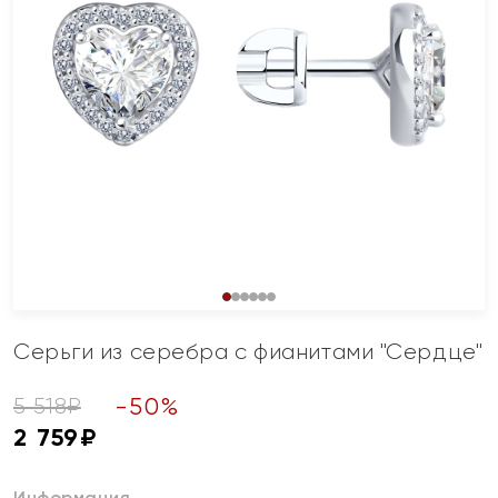
Серьги из серебра с фианитами "Сердце"
-
50
%
5 518
₽
2 759
₽
Информация