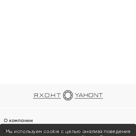
О компании
Франшиза (коммерческая концессия)
Мы используем cookie с целью анализа поведения