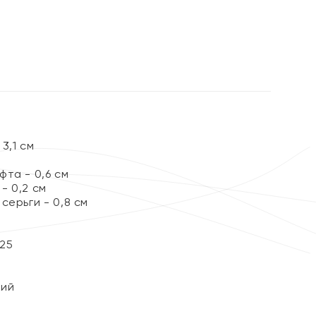
%
3,1 см
та - 0,6 см
- 0,2 см
серьги - 0,8 см
25
кий