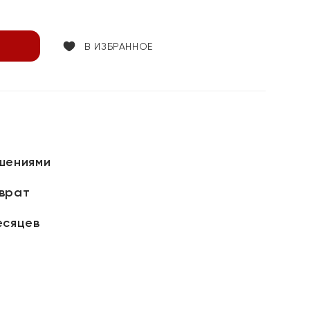
В ИЗБРАННОЕ
шениями
зврат
есяцев