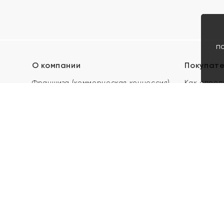
п
О компании
Покупат
Франшиза (коммерческая концессия)
Как опред
Карьера в ЯХОНТ
Акции
Контакты
Скупка и 
Магазины
Отзывы
Электронн
Правила п
подарочны