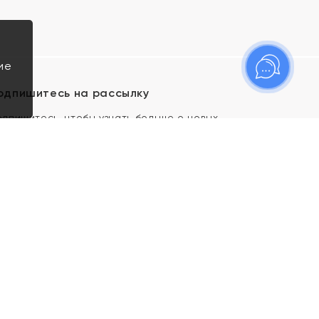
ие
одпишитесь на рассылку
одпишитесь, чтобы узнать больше о новых
оступлениях, новостях и спецпредложениях Яхонт!
Я даю свое согласие ИП Тишеновской О.А.
(ОГРНИП 321435000026563) и его
аффилированным лицам на обработку указанных
мной персональных данных на условиях
Политики