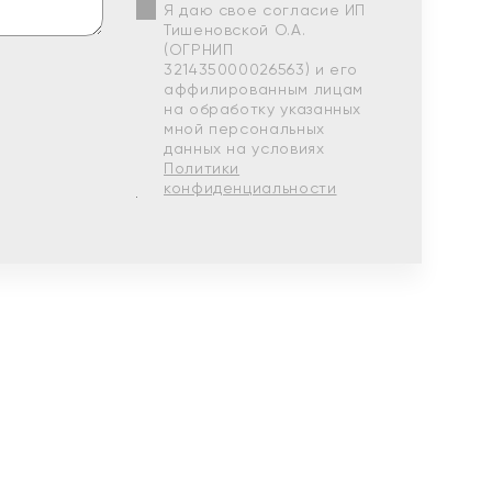
Я даю свое согласие ИП
Тишеновской О.А.
(ОГРНИП
321435000026563) и его
аффилированным лицам
на обработку указанных
мной персональных
данных на условиях
Политики
конфиденциальности