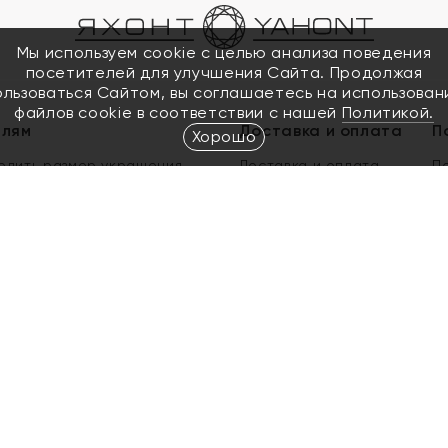
Мы используем cookie с целью анализа поведения
посетителей для улучшения Сайта. Продолжая
ользоваться Сайтом, вы соглашаетесь на использован
файлов cookie в соответствии с нашей
Политикой.
елям
Доставка и оплата
П
Хорошо
елить размер украшения
Доставка и оплата
П
п
обмен золота
ый подарочный сертификат
ользования Электронным
м сертификатом «Яхонт»