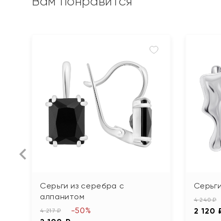
Вам понравится
Серьги из серебра с
Серьги
алпанитом
4 240 ₽
-50%
2 120 
4 217 ₽