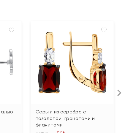
малью
Серьги из серебра с
С
позолотой, гранатами и
ф
фианитами
2 