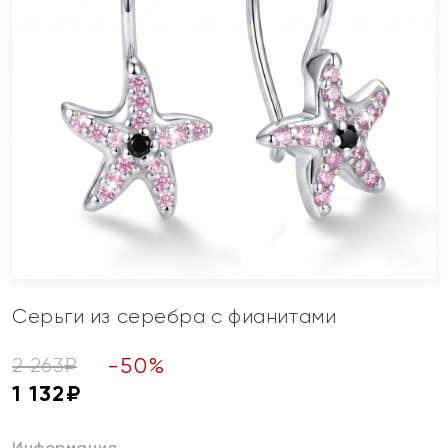
Серьги из серебра с фианитами
-
50
%
2 263
₽
1 132
₽
Информация