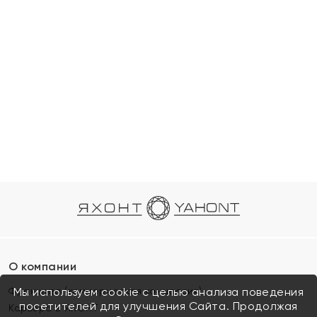
О компании
Франшиза (коммерческая концессия)
Мы используем cookie с целью анализа поведения
посетителей для улучшения Сайта. Продолжая
Карьера в ЯХОНТ