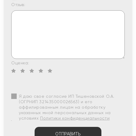
Отзыв:
Оценка:
Я даю свое согласие ИП Тишеновской О.А.
(ОГРНИП 321435000026563) и его
аффилированным лицам на обработку
указанных мной персональных данных на
условиях
Политики конфиденциальности
ОТПРАВИТЬ