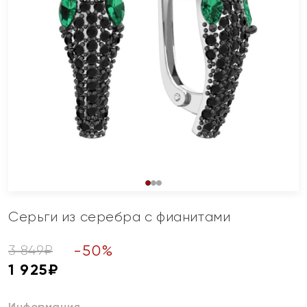
Серьги из серебра с фианитами
-
50
%
3 849
₽
1 925
₽
Информация