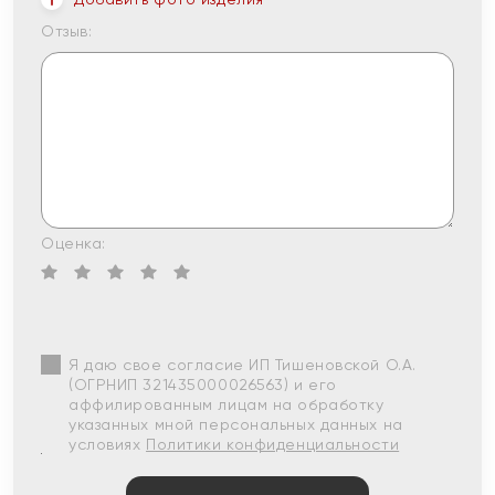
Отзыв:
Оценка:
Я даю свое согласие ИП Тишеновской О.А.
(ОГРНИП 321435000026563) и его
аффилированным лицам на обработку
указанных мной персональных данных на
условиях
Политики конфиденциальности