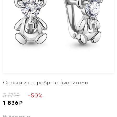
Серьги из серебра с фианитами
-
50
%
3 672
₽
1 836
₽
Информация