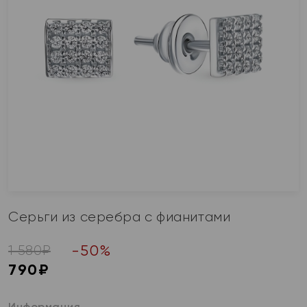
Серьги из серебра с фианитами
-
50
%
1 580
₽
790
₽
Информация