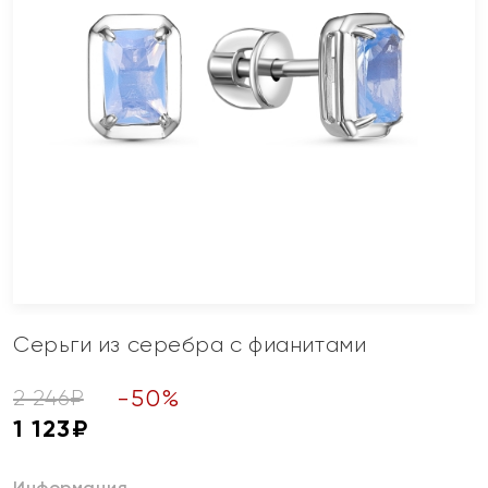
Серьги из серебра с фианитами
-
50
%
2 246
₽
1 123
₽
Информация