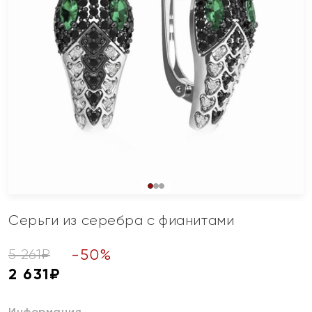
Серьги из серебра с фианитами
-
50
%
5 261
₽
2 631
₽
Информация