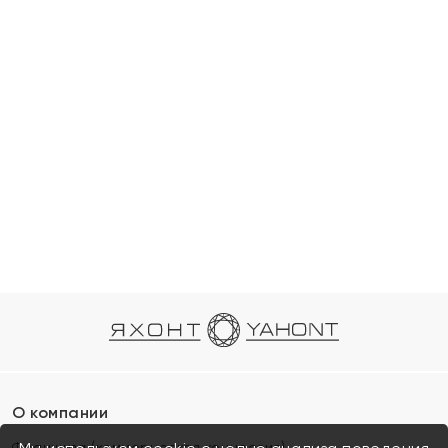
О компании
Франшиза (коммерческая концессия)