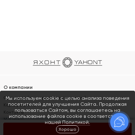
О компании
Франшиза (коммерческая концессия)
Мы используем cookie с целью анализа поведения
посетителей для улучшения Сайта. Продолжая
Карьера в ЯХОНТ
пользоваться Сайтом, вы соглашаетесь на
Контакты
использование файлов cookie в соответствии с
Магазины
нашей
Политикой.
Хорошо
КУПИТЬ
Покупателям