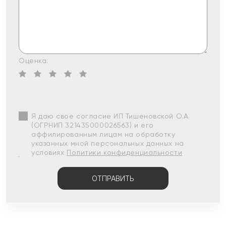
Оценка:
Я даю свое согласие ИП Тишеновской О.А.
(ОГРНИП 321435000026563) и его
аффилированным лицам на обработку
указанных мной персональных данных на
условиях
Политики конфиденциальности
ОТПРАВИТЬ