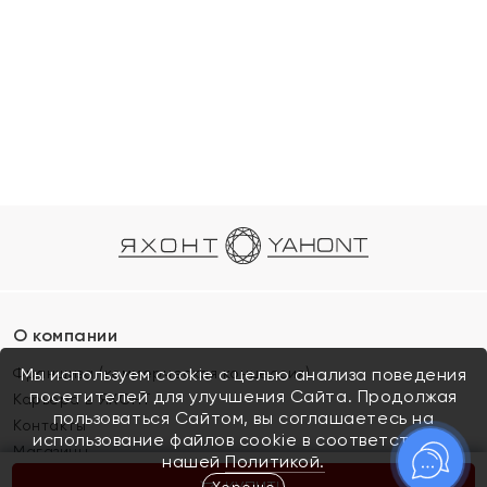
О компании
Франшиза (коммерческая концессия)
Мы используем cookie с целью анализа поведения
посетителей для улучшения Сайта. Продолжая
Карьера в ЯХОНТ
пользоваться Сайтом, вы соглашаетесь на
Контакты
использование файлов cookie в соответствии с
Магазины
нашей
Политикой.