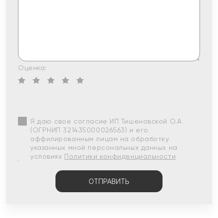
Оценка:
Я даю свое согласие ИП Тишеновской О.А.
(ОГРНИП 321435000026563) и его
аффилированным лицам на обработку
указанных мной персональных данных на
условиях
Политики конфиденциальности
ОТПРАВИТЬ