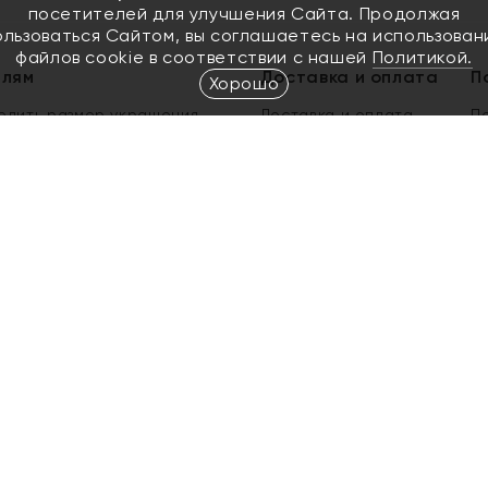
посетителей для улучшения Сайта. Продолжая
ользоваться Сайтом, вы соглашаетесь на использован
файлов cookie в соответствии с нашей
Политикой.
елям
Доставка и оплата
П
Хорошо
елить размер украшения
Доставка и оплата
П
п
обмен золота
ый подарочный сертификат
ользования Электронным
м сертификатом «Яхонт»