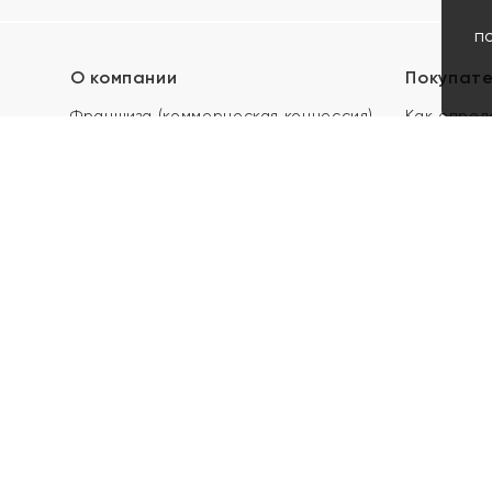
п
О компании
Покупат
Франшиза (коммерческая концессия)
Как опред
Карьера в ЯХОНТ
Акции
Контакты
Скупка и 
Магазины
Отзывы
Электронн
Правила п
подарочны