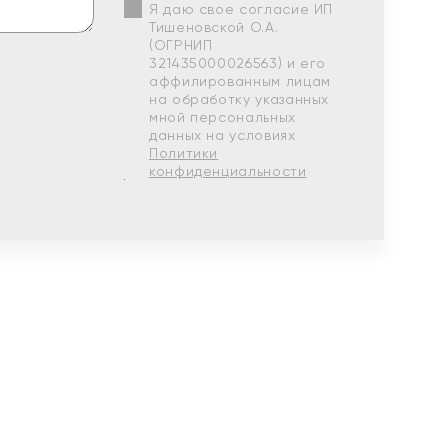
Я даю свое согласие ИП
Тишеновской О.А.
(ОГРНИП
321435000026563) и его
аффилированным лицам
на обработку указанных
мной персональных
данных на условиях
Политики
конфиденциальности