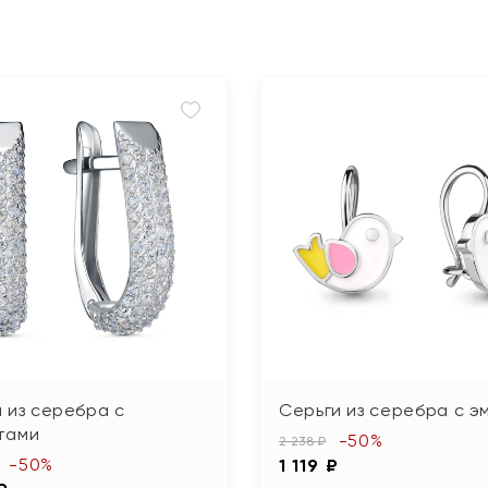
 из серебра с
Серьги из серебра с э
тами
-50%
2 238 ₽
-50%
1 119 ₽