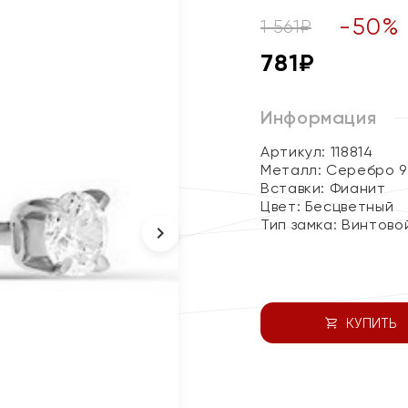
-
50
%
1 561
₽
781
₽
Информация
Артикул: 118814
Металл:
Серебро 9
Вставки:
Фианит
Цвет:
Бесцветный
Тип замка:
Винтово
КУПИТЬ