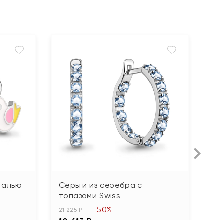
малью
Серьги из серебра с
С
топазами Swiss
ю
ф
-50%
21 225 ₽