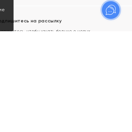
ие
одпишитесь на рассылку
одпишитесь, чтобы узнать больше о новых
оступлениях, новостях и спецпредложениях Яхонт!
Я даю свое согласие ИП Тишеновской О.А.
(ОГРНИП 321435000026563) и его
аффилированным лицам на обработку указанных
мной персональных данных на условиях
Политики
конфиденциальности