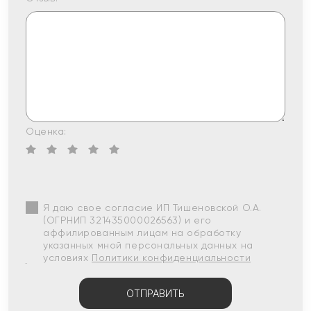
Оценка:
Я даю свое согласие ИП Тишеновской О.А.
(ОГРНИП 321435000026563) и его
аффилированным лицам на обработку
указанных мной персональных данных на
условиях
Политики конфиденциальности
ОТПРАВИТЬ