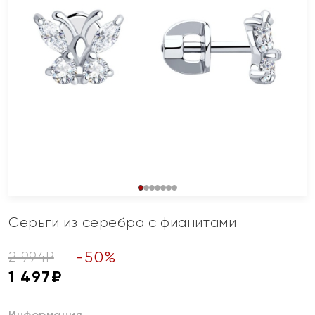
Серьги из серебра с фианитами
-
50
%
2 994
₽
1 497
₽
Информация