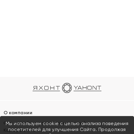
О компании
Франшиза (коммерческая концессия)
Мы используем cookie с целью анализа поведения
посетителей для улучшения Сайта. Продолжая
Карьера в ЯХОНТ