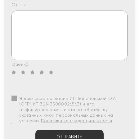
Отзыв:
Оценка:
Я даю свое согласие ИП Тишеновской О.А.
(ОГРНИП 321435000026563) и его
аффилированным лицам на обработку
указанных мной персональных данных на
условиях
Политики конфиденциальности
ОТПРАВИТЬ