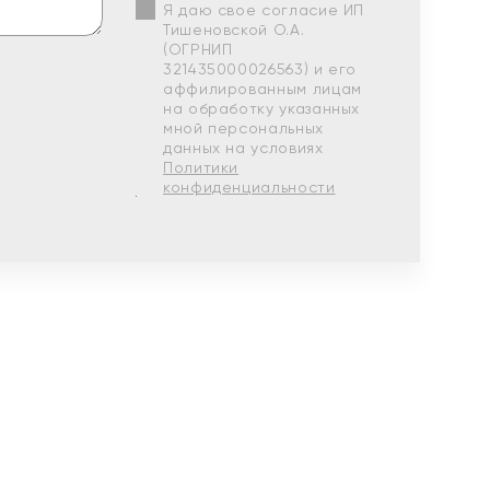
Я даю свое согласие ИП
Тишеновской О.А.
(ОГРНИП
321435000026563) и его
аффилированным лицам
на обработку указанных
мной персональных
данных на условиях
Политики
конфиденциальности