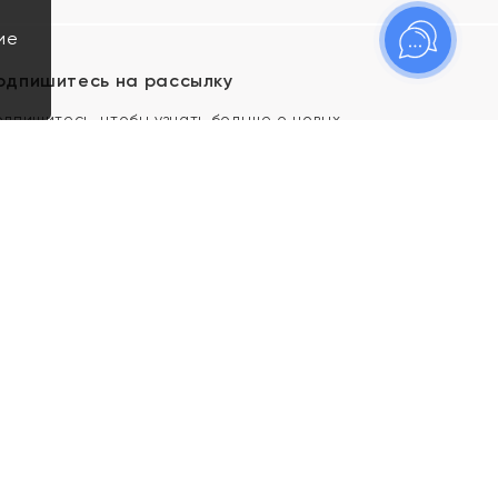
ие
одпишитесь на рассылку
одпишитесь, чтобы узнать больше о новых
оступлениях, новостях и спецпредложениях Яхонт!
Я даю свое согласие ИП Тишеновской О.А.
(ОГРНИП 321435000026563) и его
аффилированным лицам на обработку указанных
мной персональных данных на условиях
Политики
конфиденциальности