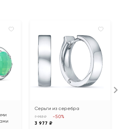
Серьги из серебра
С
ами
ф
-50%
7 953 ₽
тами
3 977 ₽
2 