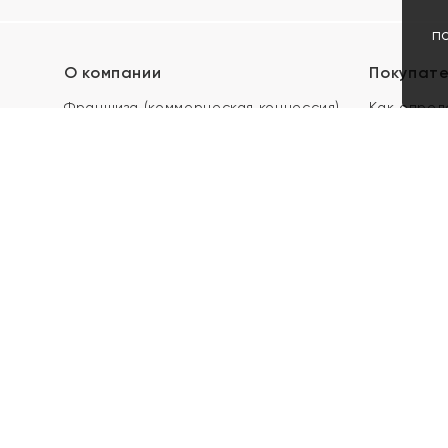
п
О компании
Покупат
Франшиза (коммерческая концессия)
Как опред
Карьера в ЯХОНТ
Акции
Контакты
Скупка и 
Магазины
Отзывы
Электронн
Правила п
подарочны