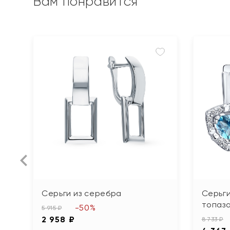
Вам понравится
Серьги из серебра
Серьги
топаза
-50%
5 915 ₽
2 958 ₽
8 733 ₽