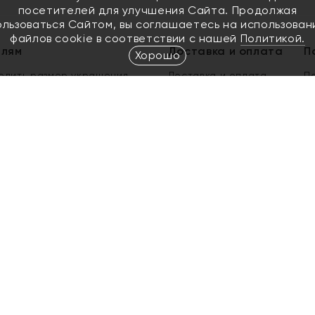
посетителей для улучшения Сайта. Продолжая
ользоваться Сайтом, вы соглашаетесь на использован
файлов cookie в соответствии с нашей
Политикой.
елям
Доставка и оплата
П
Хорошо
елить размер украшения
Доставка и оплата
П
п
обмен золота
ый подарочный сертификат
ользования Электронным
м сертификатом «Яхонт»