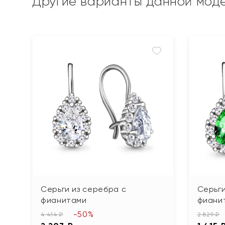
Другие варианты данной мод
Серьги из серебра с
Серьги
фианитами
фиани
-50%
4 414 ₽
2 829 ₽