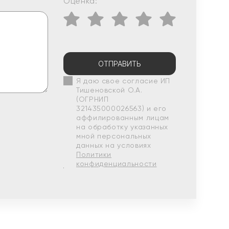
Оценка:
ОТПРАВИТЬ
Я даю свое согласие ИП
Тишеновской О.А.
(ОГРНИП
321435000026563) и его
аффилированным лицам
на обработку указанных
мной персональных
данных на условиях
Политики
конфиденциальности