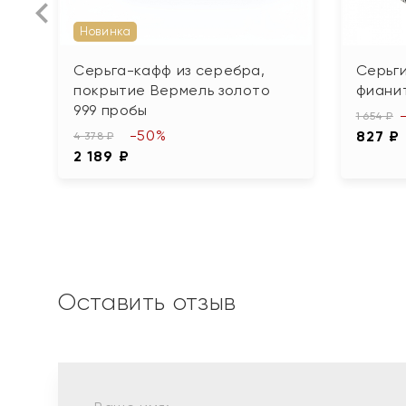
Новинка
Серьга-кафф из серебра,
Серьги
покрытие Вермель золото
фиани
999 пробы
1 654 ₽
-50%
827 ₽
4 378 ₽
2 189 ₽
Оставить отзыв