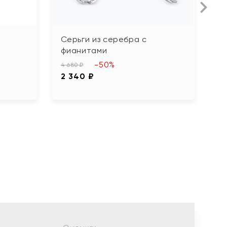
Серьги из серебра с
С
фианитами
ф
-50%
4 680 ₽
7 
2 340 ₽
3