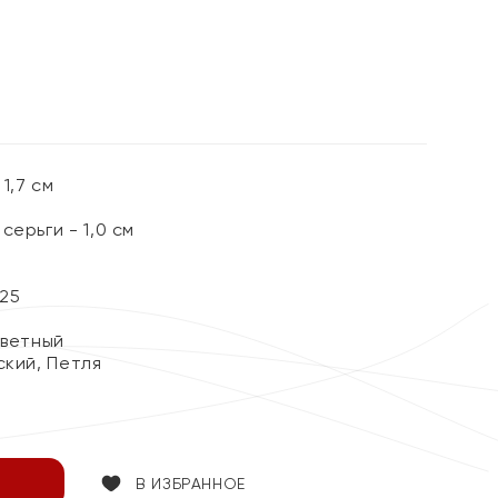
%
1,7 см
серьги - 1,0 см
25
цветный
ский, Петля
В ИЗБРАННОЕ