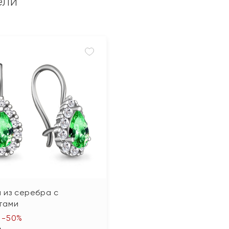
ели
 из серебра с
тами
-50%