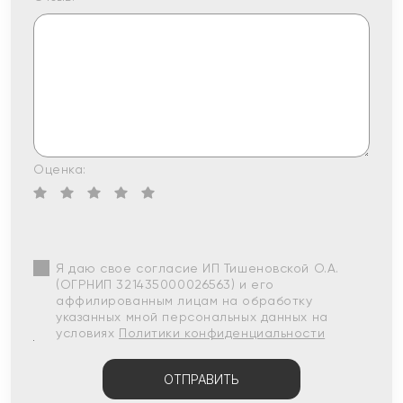
Оценка:
Я даю свое согласие ИП Тишеновской О.А.
(ОГРНИП 321435000026563) и его
аффилированным лицам на обработку
указанных мной персональных данных на
условиях
Политики конфиденциальности
ОТПРАВИТЬ