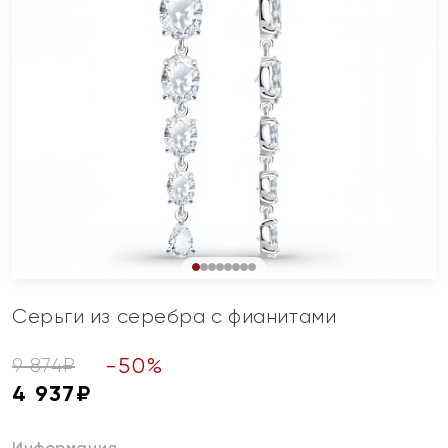
Серьги из серебра с фианитами
-
50
%
9 874
₽
4 937
₽
Информация