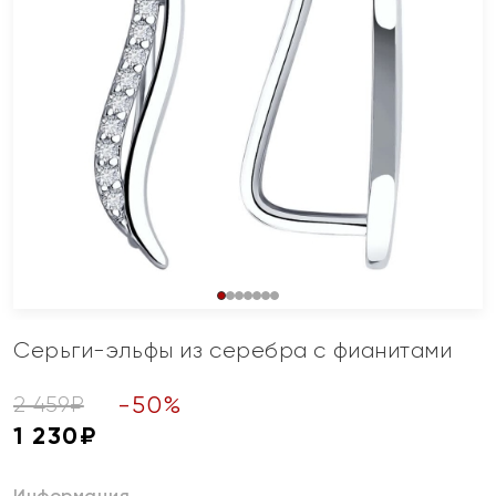
Серьги-эльфы из серебра с фианитами
-
50
%
2 459
₽
1 230
₽
Информация