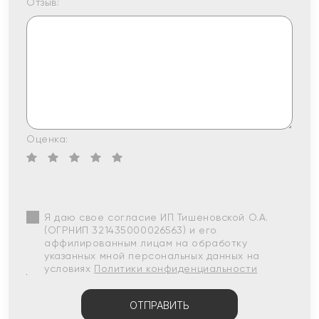
Отзыв:
Оценка:
Я даю свое согласие ИП Тишеновской О.А.
(ОГРНИП 321435000026563) и его
аффилированным лицам на обработку
указанных мной персональных данных на
условиях
Политики конфиденциальности
ОТПРАВИТЬ