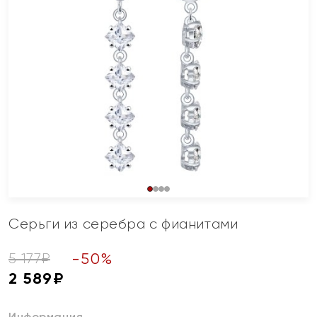
Серьги из серебра с фианитами
-
50
%
5 177
₽
2 589
₽
Информация