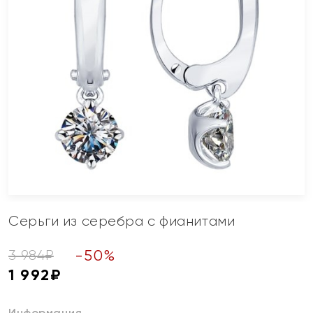
Серьги из серебра с фианитами
-
50
%
3 984
₽
1 992
₽
Информация