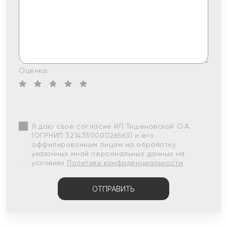
Оценка:
Я даю свое согласие ИП Тишеновской О.А.
(ОГРНИП 321435000026563) и его
аффилированным лицам на обработку
указанных мной персональных данных на
условиях
Политики конфиденциальности
ОТПРАВИТЬ