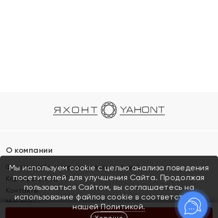
О компании
Франшиза (коммерческая концессия)
Мы используем cookie с целью анализа поведения
посетителей для улучшения Сайта. Продолжая
Карьера в ЯХОНТ
пользоваться Сайтом, вы соглашаетесь на
Контакты
использование файлов cookie в соответствии с
Магазины
нашей
Политикой.