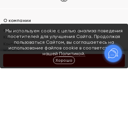
О компании
Франшиза (коммерческая концессия)
Мы используем cookie с целью анализа поведения
посетителей для улучшения Сайта. Продолжая
Карьера в ЯХОНТ
пользоваться Сайтом, вы соглашаетесь на
Контакты
использование файлов cookie в соответствии с
Магазины
нашей
Политикой.
Хорошо
КУПИТЬ
Покупателям
Как определить размер украшения
Киров
Акции
Магазины
Скупка и обмен золота
Отзывы
Электронный подарочный сертификат
Помолвка и свадьба
Правила пользования Электронным
Каталог
подарочным сертификатом «Яхонт»
Новинки