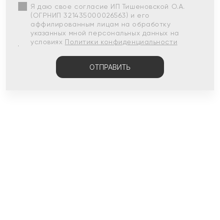
Я даю свое согласие ИП Тишеновской О.А.
(ОГРНИП 321435000026563) и его
аффилированным лицам на обработку
указанных мной персональных данных на
условиях
Политики конфиденциальности
ОТПРАВИТЬ