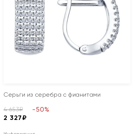
Серьги из серебра с фианитами
-
50
%
4 653
₽
2 327
₽
Информация