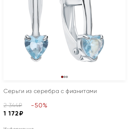
Серьги из серебра с фианитами
-
50
%
2 344
₽
1 172
₽
Информация