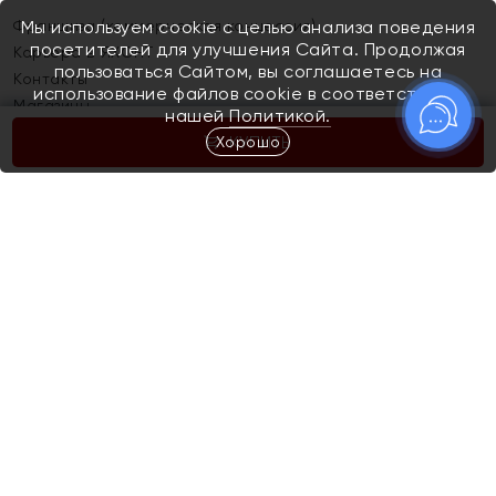
Франшиза (коммерческая концессия)
Мы используем cookie с целью анализа поведения
посетителей для улучшения Сайта. Продолжая
Карьера в ЯХОНТ
пользоваться Сайтом, вы соглашаетесь на
Контакты
использование файлов cookie в соответствии с
Магазины
нашей
Политикой.
Хорошо
КУПИТЬ
Покупателям
Как определить размер украшения
Киров
Акции
Магазины
Скупка и обмен золота
Отзывы
Электронный подарочный сертификат
Помолвка и свадьба
Правила пользования Электронным
Каталог
подарочным сертификатом «Яхонт»
Новинки
Доставка и оплата
Акции
Скупка и обмен золота
Доставка и оплата