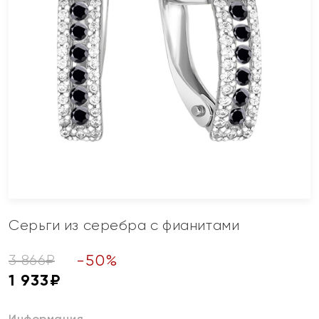
Серьги из серебра с фианитами
-
50
%
3 866
₽
1 933
₽
Информация