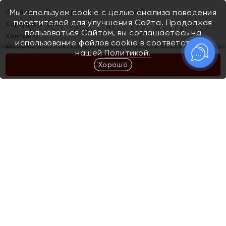
Франшиза (коммерческая концессия)
Мы используем cookie с целью анализа поведения
посетителей для улучшения Сайта. Продолжая
Карьера в ЯХОНТ
пользоваться Сайтом, вы соглашаетесь на
Контакты
использование файлов cookie в соответствии с
Магазины
нашей
Политикой.
Хорошо
КУПИТЬ
Покупателям
Как определить размер украшения
Киров
Акции
Магазины
Скупка и обмен золота
Отзывы
Электронный подарочный сертификат
Помолвка и свадьба
Правила пользования Электронным
Каталог
подарочным сертификатом «Яхонт»
Новинки
Доставка и оплата
Акции
Скупка и обмен золота
Доставка и оплата