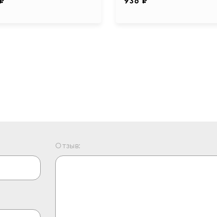
 ₽
936 ₽
Отзыв: