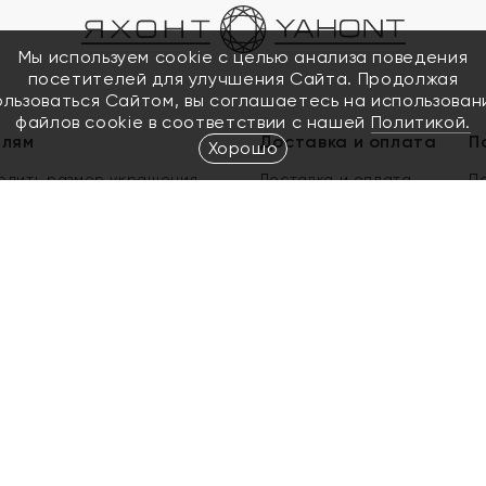
Мы используем cookie с целью анализа поведения
посетителей для улучшения Сайта. Продолжая
ользоваться Сайтом, вы соглашаетесь на использован
файлов cookie в соответствии с нашей
Политикой.
елям
Доставка и оплата
П
Хорошо
елить размер украшения
Доставка и оплата
П
п
обмен золота
ый подарочный сертификат
ользования Электронным
м сертификатом «Яхонт»