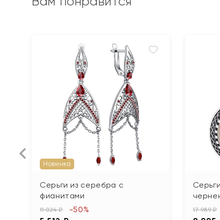
Вам понравится
Новинка
Серьги из серебра с
Серьги
фианитами
черне
-50%
11 024 ₽
17 989 ₽