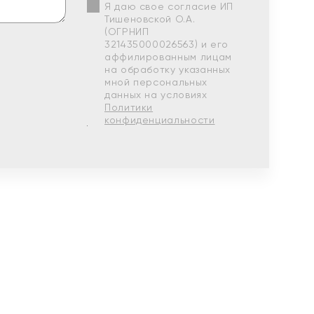
Я даю свое согласие ИП
Тишеновской О.А.
(ОГРНИП
321435000026563) и его
аффилированным лицам
на обработку указанных
мной персональных
данных на условиях
Политики
конфиденциальности