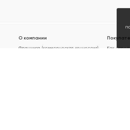
п
О компании
Покупат
Франшиза (коммерческая концессия)
Как опред
Карьера в ЯХОНТ
Акции
Контакты
Скупка и 
Магазины
Отзывы
Электронн
Правила п
подарочны