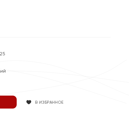
%
25
кий
В ИЗБРАННОЕ