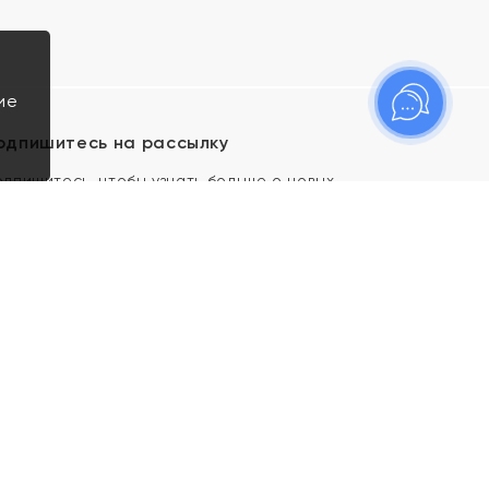
ие
одпишитесь на рассылку
одпишитесь, чтобы узнать больше о новых
оступлениях, новостях и спецпредложениях Яхонт!
Я даю свое согласие ИП Тишеновской О.А.
(ОГРНИП 321435000026563) и его
аффилированным лицам на обработку указанных
мной персональных данных на условиях
Политики