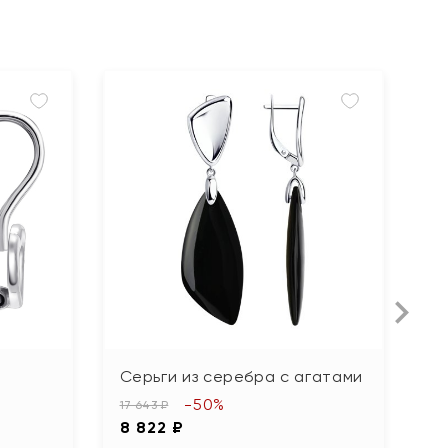
Серьги из серебра с агатами
С
п
-50%
17 643 ₽
8 822 ₽
4 