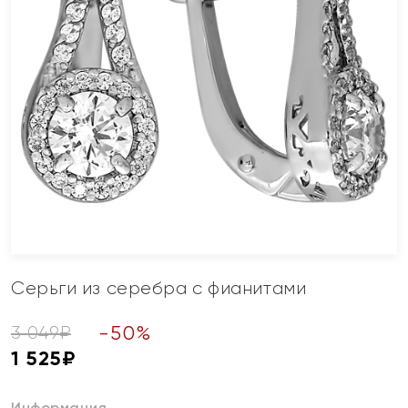
Серьги из серебра с фианитами
-
50
%
3 049
₽
1 525
₽
Информация