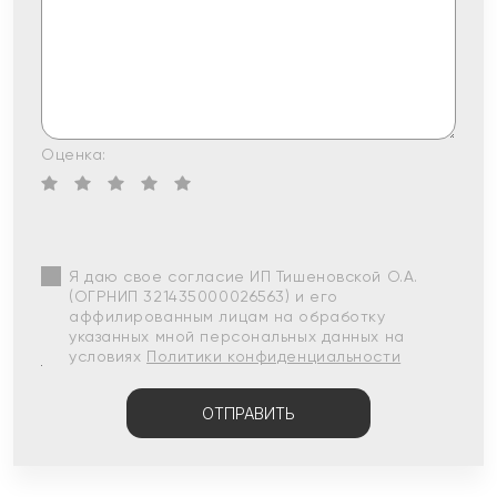
Оценка:
Я даю свое согласие ИП Тишеновской О.А.
(ОГРНИП 321435000026563) и его
аффилированным лицам на обработку
указанных мной персональных данных на
условиях
Политики конфиденциальности
ОТПРАВИТЬ