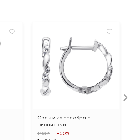
Серьги из серебра с
С
фианитами
с
-50%
3 188 ₽
7 