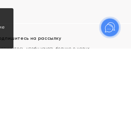
ие
одпишитесь на рассылку
одпишитесь, чтобы узнать больше о новых
оступлениях, новостях и спецпредложениях Яхонт!
Я даю свое согласие ИП Тишеновской О.А.
(ОГРНИП 321435000026563) и его
аффилированным лицам на обработку указанных
мной персональных данных на условиях
Политики