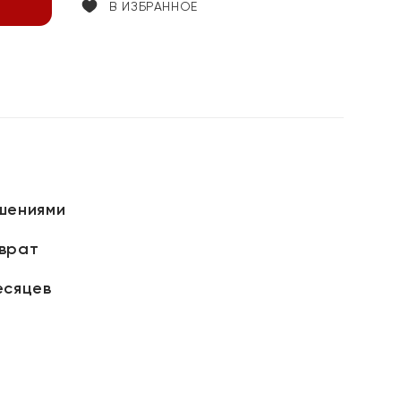
В ИЗБРАННОЕ
шениями
зврат
есяцев