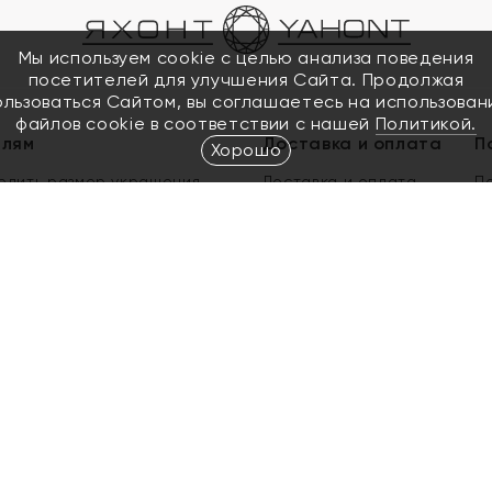
Мы используем cookie с целью анализа поведения
посетителей для улучшения Сайта. Продолжая
ользоваться Сайтом, вы соглашаетесь на использован
файлов cookie в соответствии с нашей
Политикой.
елям
Доставка и оплата
П
Хорошо
елить размер украшения
Доставка и оплата
П
п
обмен золота
ый подарочный сертификат
ользования Электронным
м сертификатом «Яхонт»