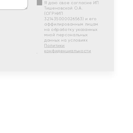
Я даю свое согласие ИП
Тишеновской О.А.
(ОГРНИП
321435000026563) и его
аффилированным лицам
на обработку указанных
мной персональных
данных на условиях
Политики
конфиденциальности