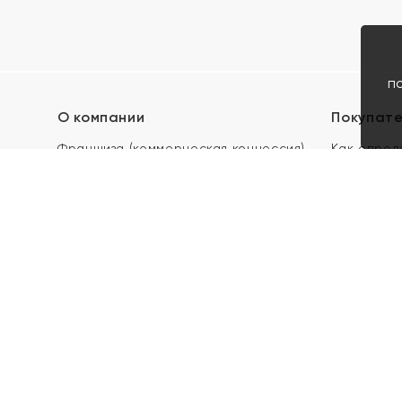
п
О компании
Покупат
Франшиза (коммерческая концессия)
Как опред
Карьера в ЯХОНТ
Акции
Контакты
Скупка и 
Магазины
Отзывы
Электронн
Правила п
подарочны