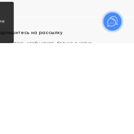
ие
одпишитесь на рассылку
одпишитесь, чтобы узнать больше о новых
оступлениях, новостях и спецпредложениях Яхонт!
Я даю свое согласие ИП Тишеновской О.А.
(ОГРНИП 321435000026563) и его
аффилированным лицам на обработку указанных
мной персональных данных на условиях
Политики
конфиденциальности