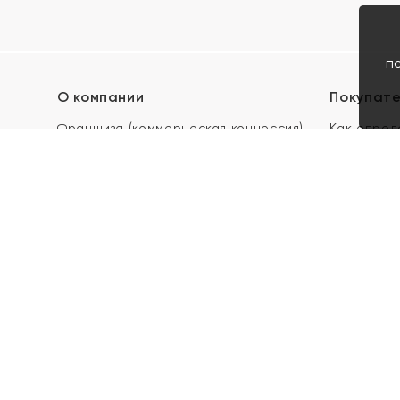
п
О компании
Покупат
Франшиза (коммерческая концессия)
Как опред
Карьера в ЯХОНТ
Акции
Контакты
Скупка и 
Магазины
Отзывы
Электронн
Правила п
подарочны