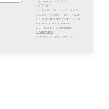
Тишеновской О.А.
(ОГРНИП
321435000026563) и его
аффилированным лицам
на обработку указанных
мной персональных
данных на условиях
Политики
конфиденциальности