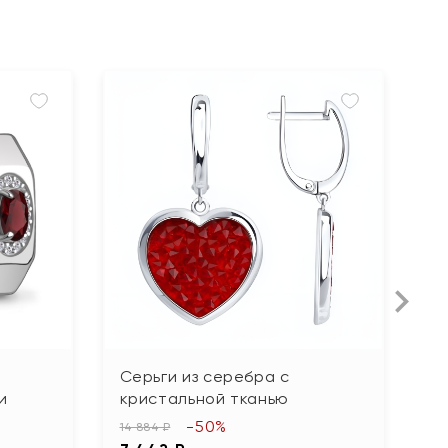
Серьги из серебра с
С
и
кристальной тканью
в
-50%
14 884 ₽
23