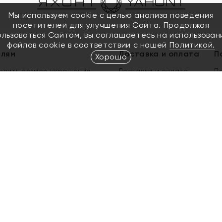
Мы используем cookie с целью анализа поведения
посетителей для улучшения Сайта. Продолжая
ользоваться Сайтом, вы соглашаетесь на использован
файлов cookie в соответствии с нашей
Политикой.
елям
Доставка и оплата
П
Хорошо
елить размер украшения
Доставка и оплата
П
п
обмен золота
ый подарочный сертификат
ользования Электронным
м сертификатом «Яхонт»