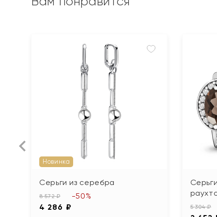
Вам понравится
Новинка
Серьги из серебра
Серьги
раухт
-50%
8 572 ₽
4 286 ₽
5 304 ₽