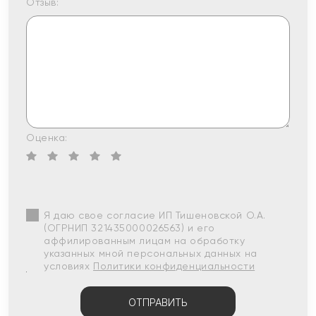
Отзыв:
Оценка:
Я даю свое согласие ИП Тишеновской О.А.
(ОГРНИП 321435000026563) и его
аффилированным лицам на обработку
указанных мной персональных данных на
условиях
Политики конфиденциальности
ОТПРАВИТЬ