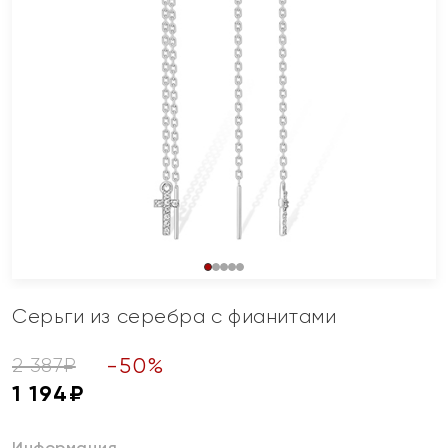
Серьги из серебра с фианитами
-
50
%
2 387
₽
1 194
₽
Информация