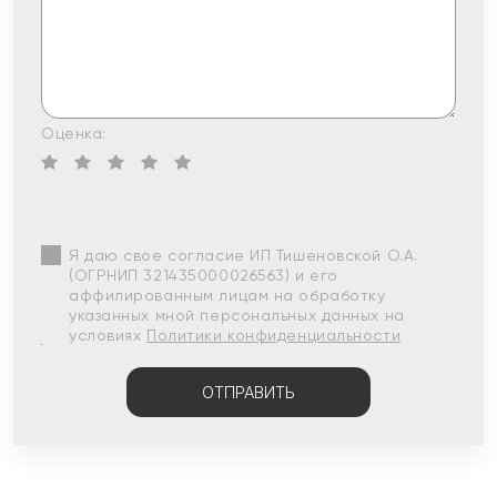
Оценка:
Я даю свое согласие ИП Тишеновской О.А.
(ОГРНИП 321435000026563) и его
аффилированным лицам на обработку
указанных мной персональных данных на
условиях
Политики конфиденциальности
ОТПРАВИТЬ