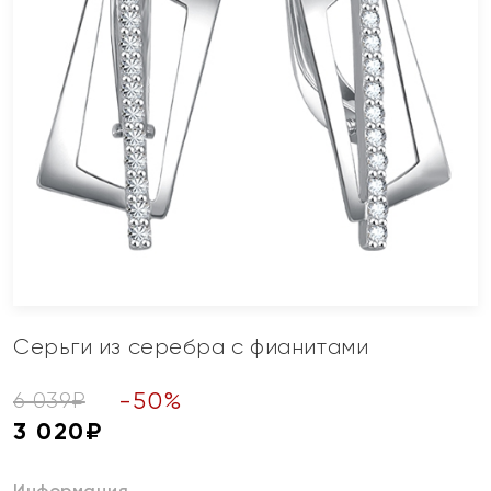
Серьги из серебра с фианитами
-
50
%
6 039
₽
3 020
₽
Информация