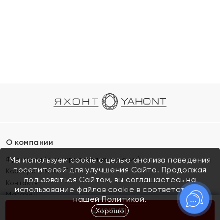
О компании
Франшиза (коммерческая концессия)
Мы используем cookie с целью анализа поведения
посетителей для улучшения Сайта. Продолжая
Карьера в ЯХОНТ
пользоваться Сайтом, вы соглашаетесь на
Контакты
использование файлов cookie в соответствии с
Магазины
нашей
Политикой.
Хорошо
КУПИТЬ
Покупателям