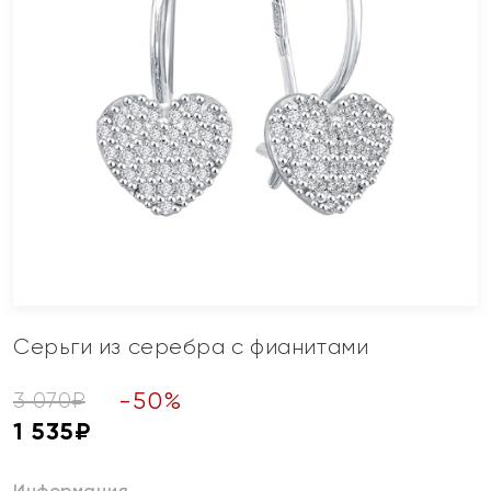
Серьги из серебра с фианитами
-
50
%
3 070
₽
1 535
₽
Информация