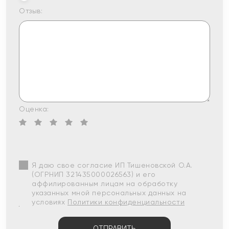
Отзыв:
Оценка:
Я даю свое согласие ИП Тишеновской О.А.
(ОГРНИП 321435000026563) и его
аффилированным лицам на обработку
указанных мной персональных данных на
условиях
Политики конфиденциальности
ОТПРАВИТЬ