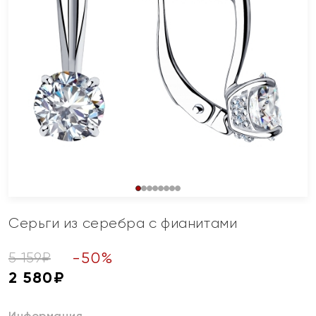
Серьги из серебра с фианитами
-
50
%
5 159
₽
2 580
₽
Информация