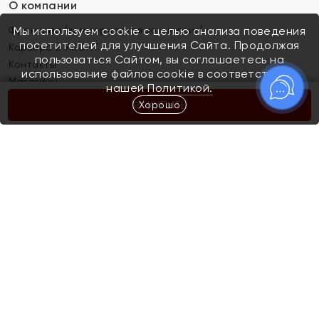
О компании
Франшиза (коммерческая концессия)
Мы используем cookie с целью анализа поведения
посетителей для улучшения Сайта. Продолжая
Карьера в ЯХОНТ
пользоваться Сайтом, вы соглашаетесь на
Контакты
использование файлов cookie в соответствии с
Магазины
нашей
Политикой.
Хорошо
КУПИТЬ
Покупателям
Как определить размер украшения
Киров
Акции
Магазины
Скупка и обмен золота
Отзывы
Электронный подарочный сертификат
Помолвка и свадьба
Правила пользования Электронным
Каталог
подарочным сертификатом «Яхонт»
Новинки
Доставка и оплата
Акции
Скупка и обмен золота
Доставка и оплата