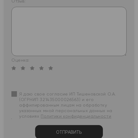
Отзыв:
Оценка:
Я даю свое согласие ИП Тишеновской О.А.
(ОГРНИП 321435000026563) и его
аффилированным лицам на обработку
указанных мной персональных данных на
условиях
Политики конфиденциальности
ОТПРАВИТЬ