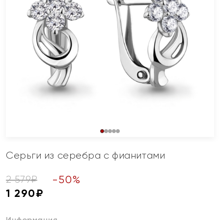
Серьги из серебра с фианитами
-
50
%
2 579
₽
1 290
₽
Информация