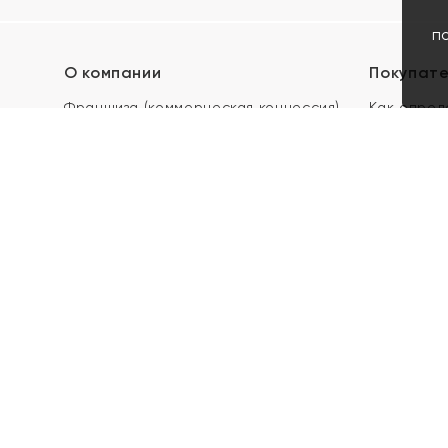
п
О компании
Покупат
Франшиза (коммерческая концессия)
Как опред
Карьера в ЯХОНТ
Акции
Контакты
Скупка и 
Магазины
Отзывы
Электронн
Правила п
подарочны