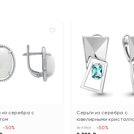
 из серебра с
Серьги из серебра с
том
ювелирными кристалл
-50%
-50%
18 778 ₽