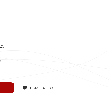
%
25
й
В ИЗБРАННОЕ