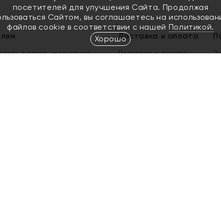
посетителей для улучшения Сайта. Продолжая
ользоваться Сайтом, вы соглашаетесь на использован
файлов cookie в соответствии с нашей
Политикой.
елям
Доставка и оплата
П
Хорошо
елить размер украшения
Доставка и оплата
П
п
обмен золота
ый подарочный сертификат
ользования Электронным
м сертификатом «Яхонт»