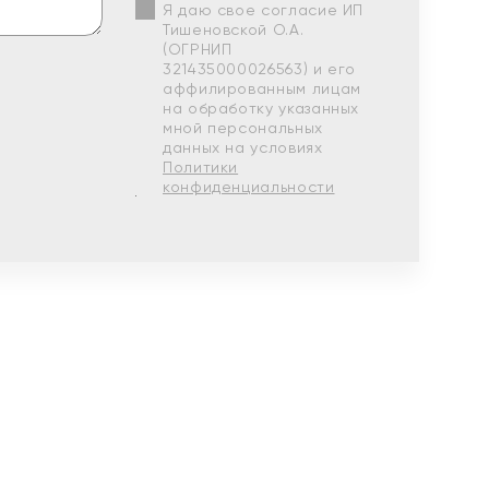
Я даю свое согласие ИП
Тишеновской О.А.
(ОГРНИП
321435000026563) и его
аффилированным лицам
на обработку указанных
мной персональных
данных на условиях
Политики
конфиденциальности