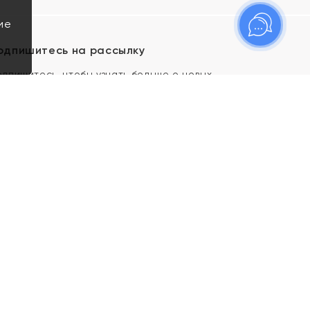
ие
одпишитесь на рассылку
одпишитесь, чтобы узнать больше о новых
оступлениях, новостях и спецпредложениях Яхонт!
Я даю свое согласие ИП Тишеновской О.А.
(ОГРНИП 321435000026563) и его
аффилированным лицам на обработку указанных
мной персональных данных на условиях
Политики
конфиденциальности