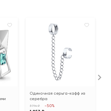
Одиночная серьга-кафф из
С
ами
серебра
ф
-50%
3 714 ₽
7 