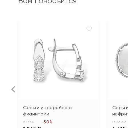
Вам понравится
Серьги из серебра с
Серьги
фианитами
нефри
-50%
2 133 ₽
13 269 ₽