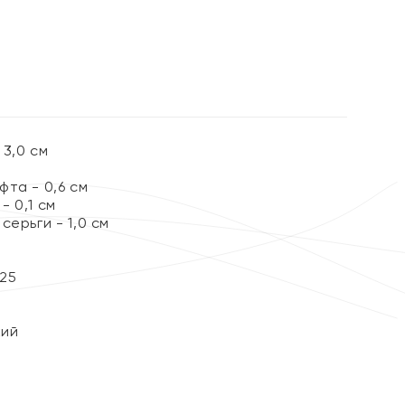
%
3,0 см
та - 0,6 см
 0,1 см
серьги - 1,0 см
25
кий