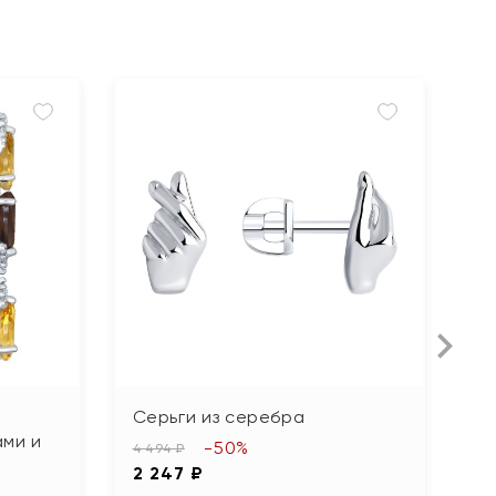
Серьги из серебра
С
ами и
н
-50%
4 494 ₽
2 247 ₽
7 