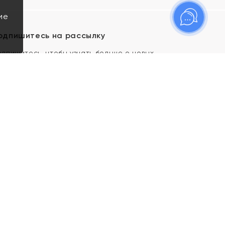
ие
одпишитесь на рассылку
одпишитесь, чтобы узнать больше о новых
оступлениях, новостях и спецпредложениях Яхонт!
Я даю свое согласие ИП Тишеновской О.А.
(ОГРНИП 321435000026563) и его
аффилированным лицам на обработку указанных
мной персональных данных на условиях
Политики
конфиденциальности