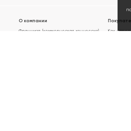
п
О компании
Покупат
Франшиза (коммерческая концессия)
Как опред
Карьера в ЯХОНТ
Акции
Контакты
Скупка и 
Магазины
Отзывы
Электронн
Правила п
подарочны