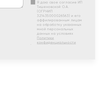
Я даю свое согласие ИП
Тишеновской О.А.
(ОГРНИП
321435000026563) и его
аффилированным лицам
на обработку указанных
мной персональных
данных на условиях
Политики
конфиденциальности