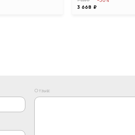
-50%
7 335 ₽
3 668 ₽
Отзыв: