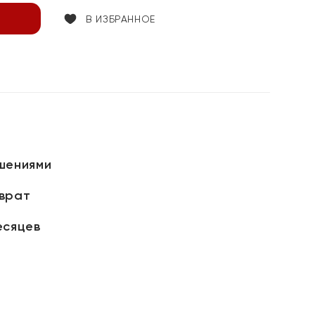
В ИЗБРАННОЕ
шениями
зврат
есяцев