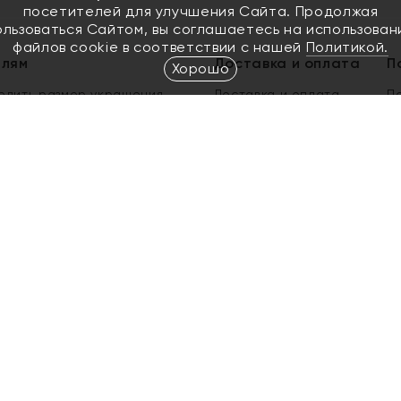
посетителей для улучшения Сайта. Продолжая
ользоваться Сайтом, вы соглашаетесь на использован
файлов cookie в соответствии с нашей
Политикой.
елям
Доставка и оплата
П
Хорошо
елить размер украшения
Доставка и оплата
П
п
обмен золота
ый подарочный сертификат
ользования Электронным
м сертификатом «Яхонт»