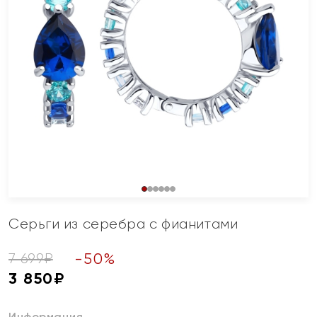
Серьги из серебра с фианитами
-
50
%
7 699
₽
3 850
₽
Информация