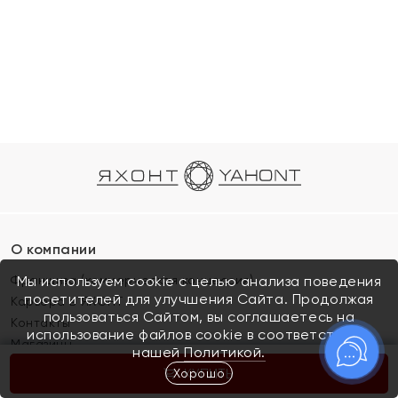
О компании
Франшиза (коммерческая концессия)
Мы используем cookie с целью анализа поведения
посетителей для улучшения Сайта. Продолжая
Карьера в ЯХОНТ
пользоваться Сайтом, вы соглашаетесь на
Контакты
использование файлов cookie в соответствии с
Магазины
нашей
Политикой.
Хорошо
КУПИТЬ
Покупателям