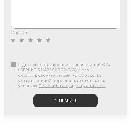
Оценка:
Я даю свое согласие ИП Тишеновской О.А.
(ОГРНИП 321435000026563) и его
аффилированным лицам на обработку
указанных мной персональных данных на
условиях
Политики конфиденциальности
ОТПРАВИТЬ