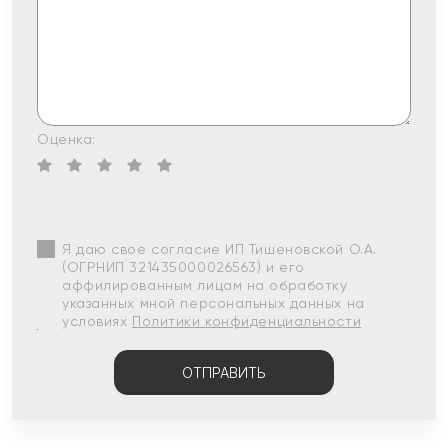
Оценка:
Я даю свое согласие ИП Тишеновской О.А.
(ОГРНИП 321435000026563) и его
аффилированным лицам на обработку
указанных мной персональных данных на
условиях
Политики конфиденциальности
ОТПРАВИТЬ