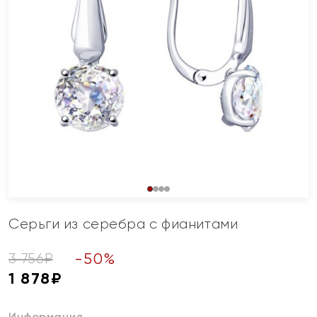
Серьги из серебра с фианитами
-
50
%
3 756
₽
1 878
₽
Информация