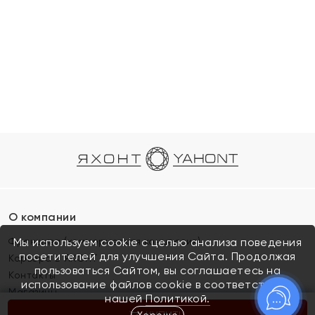
О компании
Франшиза (коммерческая концессия)
Мы используем cookie с целью анализа поведения
посетителей для улучшения Сайта. Продолжая
Карьера в ЯХОНТ
пользоваться Сайтом, вы соглашаетесь на
Контакты
использование файлов cookie в соответствии с
Магазины
нашей
Политикой.