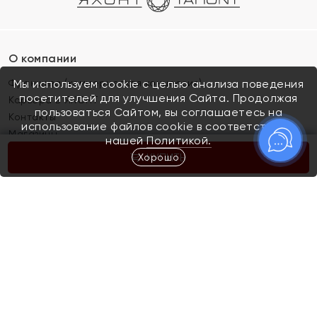
О компании
Франшиза (коммерческая концессия)
Мы используем cookie с целью анализа поведения
посетителей для улучшения Сайта. Продолжая
Карьера в ЯХОНТ
пользоваться Сайтом, вы соглашаетесь на
Контакты
использование файлов cookie в соответствии с
Магазины
нашей
Политикой.
Хорошо
КУПИТЬ
Покупателям
Как определить размер украшения
Киров
Акции
Магазины
Скупка и обмен золота
Отзывы
Электронный подарочный сертификат
Помолвка и свадьба
Правила пользования Электронным
Каталог
подарочным сертификатом «Яхонт»
Новинки